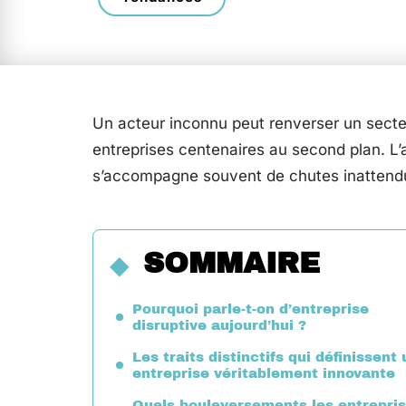
Un acteur inconnu peut renverser un secte
entreprises centenaires au second plan. L
s’accompagne souvent de chutes inattendue
SOMMAIRE
Pourquoi parle-t-on d’entreprise
disruptive aujourd’hui ?
Les traits distinctifs qui définissent
entreprise véritablement innovante
Quels bouleversements les entrepri