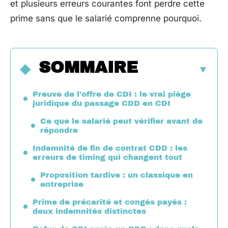
et plusieurs erreurs courantes font perdre cette
prime sans que le salarié comprenne pourquoi.
SOMMAIRE
Preuve de l’offre de CDI : le vrai piège
juridique du passage CDD en CDI
Ce que le salarié peut vérifier avant de
répondre
Indemnité de fin de contrat CDD : les
erreurs de timing qui changent tout
Proposition tardive : un classique en
entreprise
Prime de précarité et congés payés :
deux indemnités distinctes