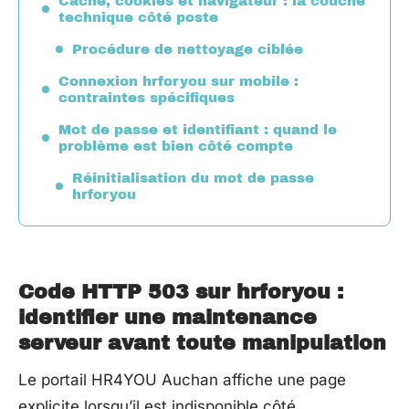
Cache, cookies et navigateur : la couche
technique côté poste
Procédure de nettoyage ciblée
Connexion hrforyou sur mobile :
contraintes spécifiques
Mot de passe et identifiant : quand le
problème est bien côté compte
Réinitialisation du mot de passe
hrforyou
Code HTTP 503 sur hrforyou :
identifier une maintenance
serveur avant toute manipulation
Le portail HR4YOU Auchan affiche une page
explicite lorsqu’il est indisponible côté