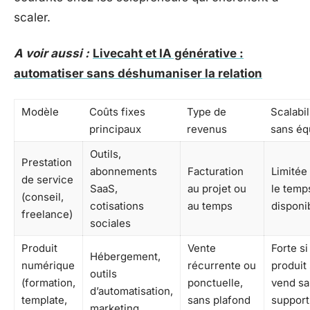
scaler.
A voir aussi :
Livecaht et IA générative :
automatiser sans déshumaniser la relation
Modèle
Coûts fixes
Type de
Scalabil
principaux
revenus
sans éq
Outils,
Prestation
abonnements
Facturation
Limitée
de service
SaaS,
au projet ou
le temp
(conseil,
cotisations
au temps
disponi
freelance)
sociales
Produit
Vente
Forte si
Hébergement,
numérique
récurrente ou
produit
outils
(formation,
ponctuelle,
vend sa
d’automatisation,
template,
sans plafond
support
marketing