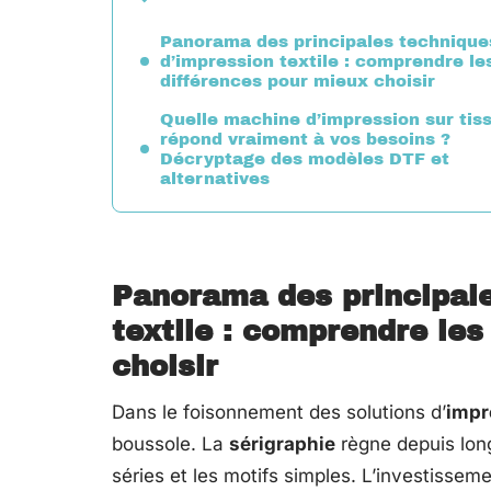
Panorama des principales technique
d’impression textile : comprendre le
différences pour mieux choisir
Quelle machine d’impression sur tis
répond vraiment à vos besoins ?
Décryptage des modèles DTF et
alternatives
Panorama des principale
textile : comprendre les
choisir
Dans le foisonnement des solutions d’
impr
boussole. La
sérigraphie
règne depuis long
séries et les motifs simples. L’investissem